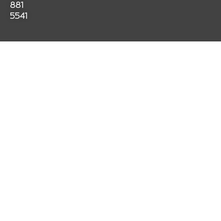
k
a
p
881
m
5541