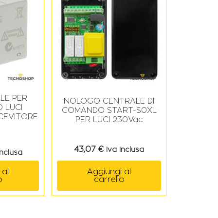
LE PER
NOLOGO CENTRALE DI
 LUCI
COMANDO START-S0XL
CEVITORE
PER LUCI 230Vac
43,07
€
Iva Inclusa
Inclusa
Aggiungi al
 al
carrello
o