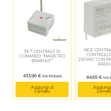
NICE CENTRA
BFT CENTRALE DI
CONTROLLO
COMANDO “MAGISTRO
230VAC CON RI
BRAIN KIT”
RADIO
433,96
€
Iva Inclusa
64,65
€
Iva 
Aggiungi al
Aggiungi
carrello
carrell