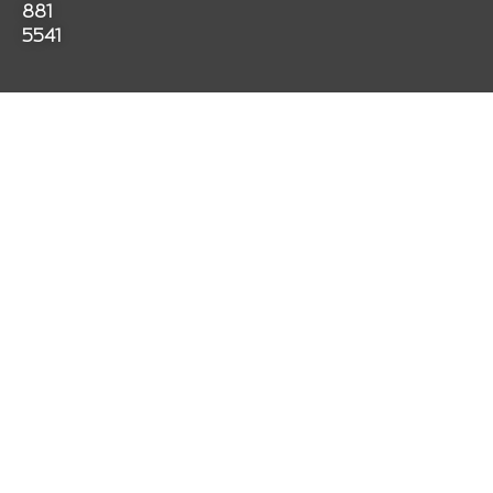
k
a
p
881
m
5541