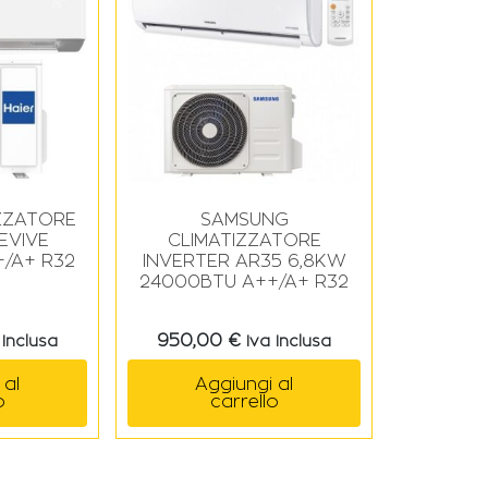
IZZATORE
SAMSUNG
EVIVE
CLIMATIZZATORE
/A+ R32
INVERTER AR35 6,8KW
24000BTU A++/A+ R32
950,00
€
 Inclusa
Iva Inclusa
 al
Aggiungi al
o
carrello