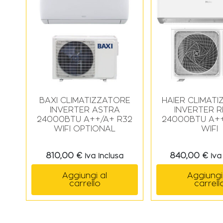
BAXI CLIMATIZZATORE
HAIER CLIMAT
INVERTER ASTRA
INVERTER R
24000BTU A++/A+ R32
24000BTU A++
WIFI OPTIONAL
WIFI
810,00
€
840,00
€
Iva Inclusa
Iva
Aggiungi al
Aggiungi
carrello
carrell