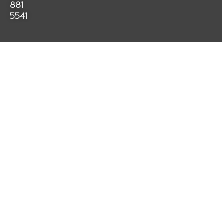
k
a
p
881
m
5541