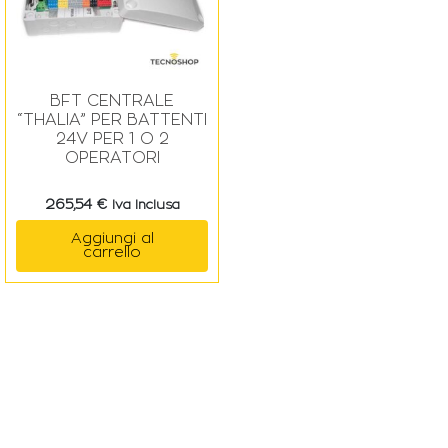
BFT CENTRALE
“THALIA” PER BATTENTI
24V PER 1 O 2
OPERATORI
265,54
€
Iva Inclusa
Aggiungi al
carrello