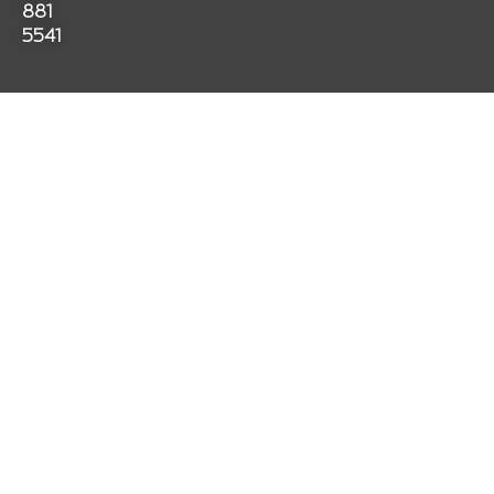
k
a
p
881
m
5541