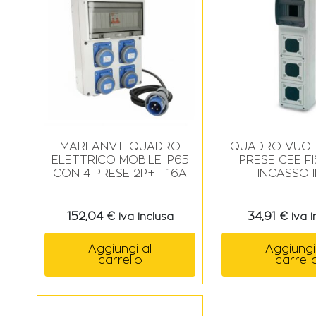
MARLANVIL QUADRO
QUADRO VUOT
ELETTRICO MOBILE IP65
PRESE CEE F
CON 4 PRESE 2P+T 16A
INCASSO 
152,04
€
34,91
€
Iva Inclusa
Iva 
Aggiungi al
Aggiungi
carrello
carrell