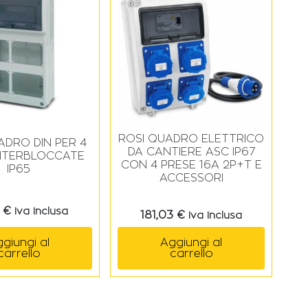
ROSI QUADRO ELETTRICO
ADRO DIN PER 4
DA CANTIERE ASC IP67
INTERBLOCCATE
CON 4 PRESE 16A 2P+T E
IP65
ACCESSORI
3
€
Iva Inclusa
181,03
€
Iva Inclusa
giungi al
Aggiungi al
carrello
carrello