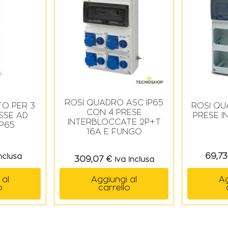
ROSI QUADRO ASC IP65
O PER 3
ROSI QU
CON 4 PRESE
ISSE AD
PRESE 
INTERBLOCCATE 2P+T
IP65
16A E FUNGO
69,7
Inclusa
309,07
€
Iva Inclusa
 al
Ag
Aggiungi al
o
carrello