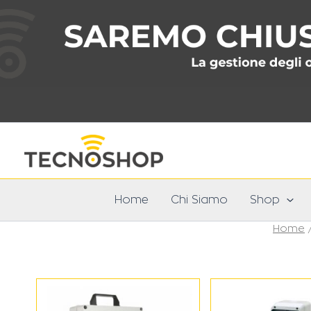
Vai
al
contenuto
Home
Chi Siamo
Shop
Home