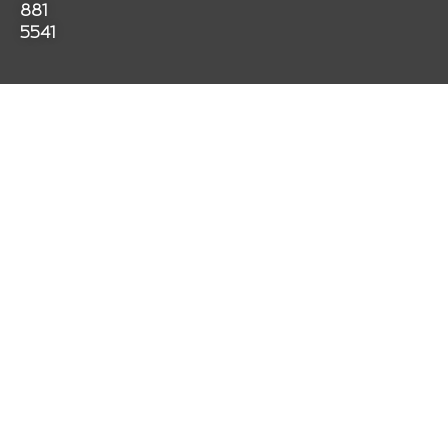
k
a
p
881
m
5541