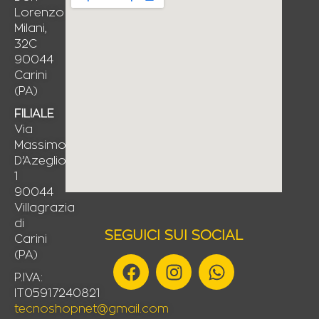
Lorenzo
Milani,
32C
90044
Carini
(PA)
FILIALE
Via
Massimo
D’Azeglio,
1
90044
Villagrazia
di
SEGUICI SUI SOCIAL
Carini
(PA)
F
I
W
a
n
h
P.IVA:
IT05917240821
c
s
a
tecnoshopnet@gmail.com
e
t
t