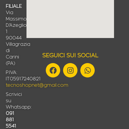
FILIALE
Via
Massimo
D’Azeglio,
1
90044
Villagrazia
di
SEGUICI SUI SOCIAL
Carini
(PA)
F
I
W
a
n
h
P.IVA:
IT05917240821
c
s
a
tecnoshopnet@gmail.com
e
t
t
b
a
s
Scrivici
su
o
g
a
Whatsapp:
o
r
p
091
k
a
p
881
m
5541