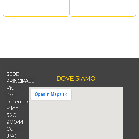
SEDE
DOVE SIAMO
PRINCIPALE
Via
Don
Lorenzo
Milani,
32C
90044
Carini
(PA)