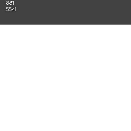
k
a
p
881
m
5541