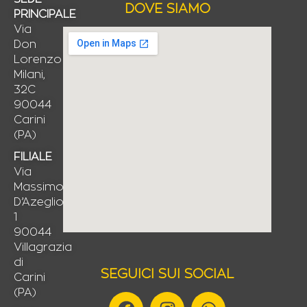
DOVE SIAMO
PRINCIPALE
Via
Don
Lorenzo
Milani,
32C
90044
Carini
(PA)
FILIALE
Via
Massimo
D’Azeglio,
1
90044
Villagrazia
di
SEGUICI SUI SOCIAL
Carini
(PA)
F
I
W