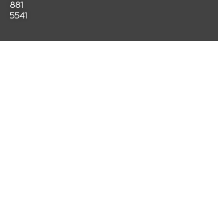
k
a
p
881
m
5541