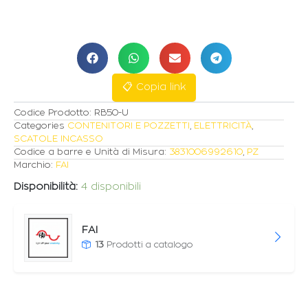
INCASSO
DELLA
SCATOLA
A
PAVIMENTO
4M
📋 Copia link
quantità
Codice Prodotto:
RB50-U
Categories
CONTENITORI E POZZETTI
,
ELETTRICITÀ
,
SCATOLE INCASSO
Codice a barre e Unità di Misura:
3831006992610
,
PZ
Marchio:
FAI
Disponibilità:
4 disponibili
FAI
13
Prodotti a catalogo