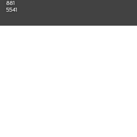
k
a
p
881
m
5541