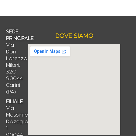
SEDE
DOVE SIAMO
PRINCIPALE
Via
Don
Lorenzo
Milani,
32C
90044
Carini
(PA)
FILIALE
Via
Massimo
D’Azeglio,
1
90044