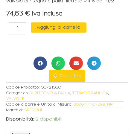
Valvola di ritegno a palla filettata PN16 da 1″1/2 F.
74,63
€
Iva Inclusa
SPERONI
Aggiungi al carrello
VALVOLA
DI
RITEGNO
A
PALLA
PN16
DA
1"1/2
📋 Copia link
quantità
Codice Prodotto:
007210001
Categories
DI RITEGNO A PALLA
,
TERMOIDRAULICA
,
VALVOLE
Codice a barre e Unità di Misura:
8006414107399
,
NR
Marchio:
SPERONI
Disponibilità:
2 disponibili