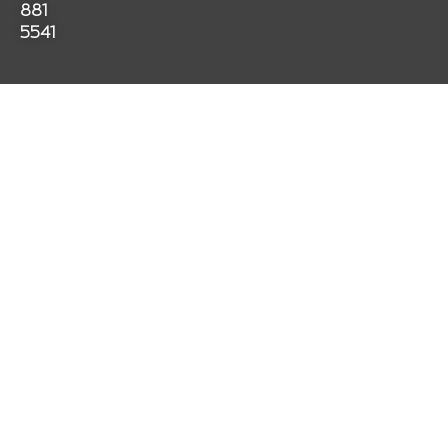
k
a
p
881
m
5541