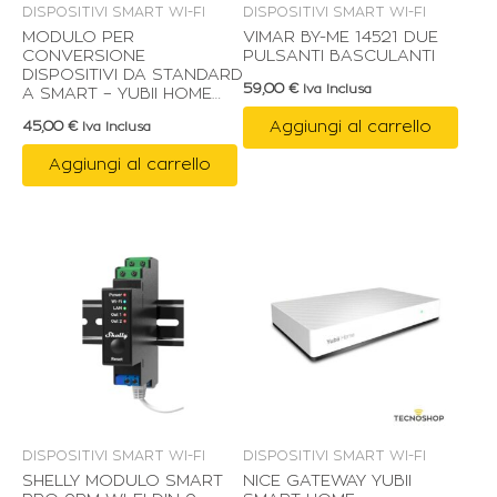
DISPOSITIVI SMART WI-FI
DISPOSITIVI SMART WI-FI
MODULO PER
VIMAR BY-ME 14521 DUE
CONVERSIONE
PULSANTI BASCULANTI
DISPOSITIVI DA STANDARD
59,00
€
Iva Inclusa
A SMART – YUBII HOME
SMART NICE
Aggiungi al carrello
45,00
€
Iva Inclusa
Aggiungi al carrello
DISPOSITIVI SMART WI-FI
DISPOSITIVI SMART WI-FI
SHELLY MODULO SMART
NICE GATEWAY YUBII