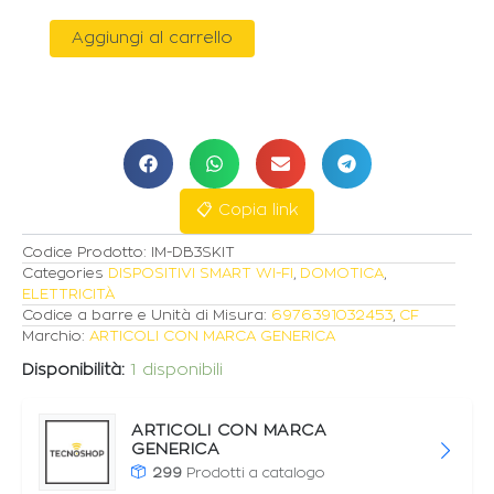
IMOU
Aggiungi al carrello
KIT
VIDEOCAMPANELLO
A
BATTERIA
2,5K
(4MP)
+
CICALINO
📋 Copia link
WIRELESS
quantità
Codice Prodotto:
IM-DB3SKIT
Categories
DISPOSITIVI SMART WI-FI
,
DOMOTICA
,
ELETTRICITÀ
Codice a barre e Unità di Misura:
6976391032453
,
CF
Marchio:
ARTICOLI CON MARCA GENERICA
Disponibilità:
1 disponibili
ARTICOLI CON MARCA
GENERICA
299
Prodotti a catalogo