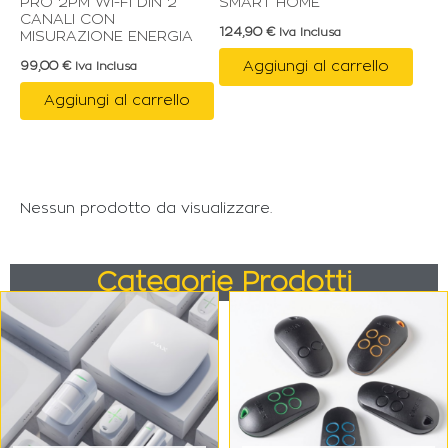
PRO 2PM WI-FI DIN 2
SMART HOME
CANALI CON
124,90
€
Iva Inclusa
MISURAZIONE ENERGIA
Aggiungi al carrello
99,00
€
Iva Inclusa
Aggiungi al carrello
Nessun prodotto da visualizzare.
Categorie Prodotti