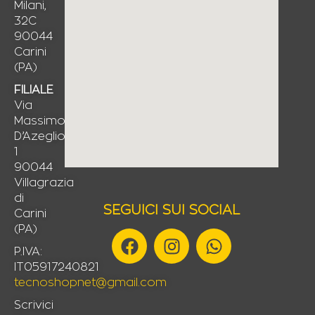
Milani,
32C
90044
Carini
(PA)
FILIALE
Via
Massimo
D’Azeglio,
1
90044
Villagrazia
di
SEGUICI SUI SOCIAL
Carini
(PA)
F
I
W
a
n
h
P.IVA:
IT05917240821
c
s
a
tecnoshopnet@gmail.com
e
t
t
b
a
s
Scrivici