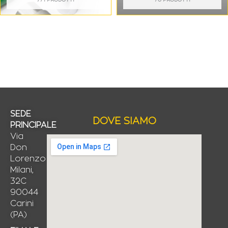
771 PRODOTTI
70 PRODOTTI
SEDE
DOVE SIAMO
PRINCIPALE
Via
Don
Lorenzo
Milani,
32C
90044
Carini
(PA)