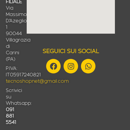
FILIALE
Via
Massimo
D’Azeglio,
1
90044
Villagrazia
di
SEGUICI SUI SOCIAL
Carini
(PA)
F
I
W
a
n
h
P.IVA:
IT05917240821
c
s
a
tecnoshopnet@gmail.com
e
t
t
b
a
s
Scrivici
su
o
g
a
Whatsapp:
o
r
p
091
k
a
p
881
m
5541