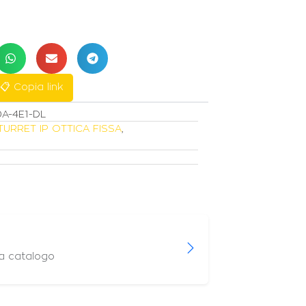
📋 Copia link
A-4E1-DL
TURRET IP OTTICA FISSA
,
 a catalogo