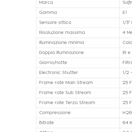
Marca
Safi
Gamma
E1
Sensore ottico
1/3
Risoluzione massima
4 M
Illuminazione minima
Colo
Doppia Illuminazione
IR e
Giorno/notte
Filt
Electronic Shutter
1/2 
Frame rate Main Stream
25 F
Frame rate Sub Stream
25 F
Frame rate Terzo Stream
25 F
Compressione
H.26
Bitrate
64 