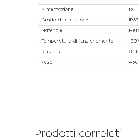
Alimentazione
DC 1
Grado di protezione
IP67
Materiale
Meta
Temperatura di funzionamento
-30º
Dimensioni
94.6
Peso
460
Prodotti correlati