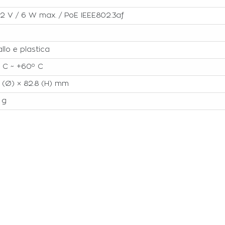
2 V / 6 W max. / PoE IEEE802.3af
llo e plastica
 C ~ +60º C
 (Ø) × 82.8 (H) mm
 g