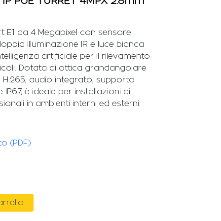
 IP PoE TURRET 4MPX 2.8mm
rt E1 da 4 Megapixel con sensore
ppia illuminazione IR e luce bianca
telligenza artificiale per il rilevamento
coli. Dotata di ottica grandangolare
H.265, audio integrato, supporto
P67, è ideale per installazioni di
nali in ambienti interni ed esterni.
to (PDF)
arrello