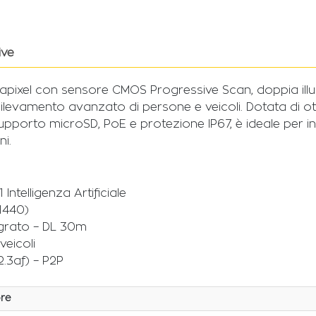
ive
apixel con sensore CMOS Progressive Scan, doppia illu
r il rilevamento avanzato di persone e veicoli. Dotata d
pporto microSD, PoE e protezione IP67, è ideale per in
ni.
ntelligenza Artificiale
1440)
egrato – DL 30m
veicoli
.3af) – P2P
re