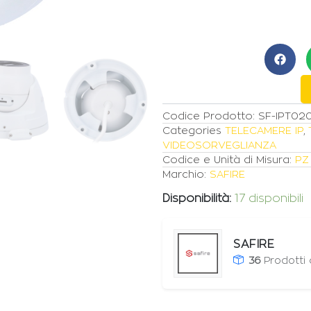
PoE
TURRET
4MPX
2.8mm
AI
quantità
Codice Prodotto:
SF-IPT020
Categories
TELECAMERE IP
,
VIDEOSORVEGLIANZA
Codice e Unità di Misura:
PZ
Marchio:
SAFIRE
Disponibilità:
17 disponibili
SAFIRE
36
Prodotti