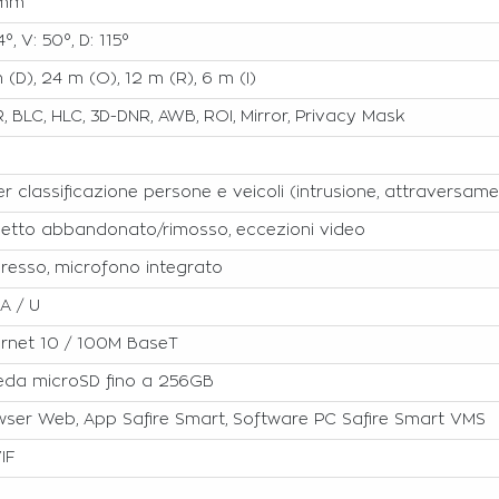
 mm
4°, V: 50°, D: 115°
 (D), 24 m (O), 12 m (R), 6 m (I)
 BLC, HLC, 3D-DNR, AWB, ROI, Mirror, Privacy Mask
er classificazione persone e veicoli (intrusione, attraversame
etto abbandonato/rimosso, eccezioni video
gresso, microfono integrato
A / U
rnet 10 / 100M BaseT
eda microSD fino a 256GB
ser Web, App Safire Smart, Software PC Safire Smart VMS
IF