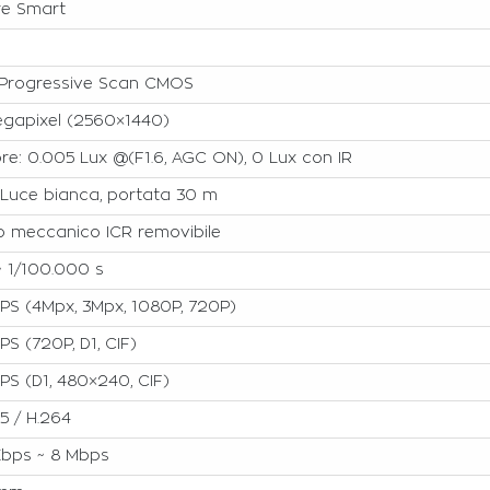
re Smart
" Progressive Scan CMOS
egapixel (2560×1440)
re: 0.005 Lux @(F1.6, AGC ON), 0 Lux con IR
 Luce bianca, portata 30 m
ro meccanico ICR removibile
~ 1/100.000 s
PS (4Mpx, 3Mpx, 1080P, 720P)
PS (720P, D1, CIF)
PS (D1, 480×240, CIF)
5 / H.264
Kbps ~ 8 Mbps