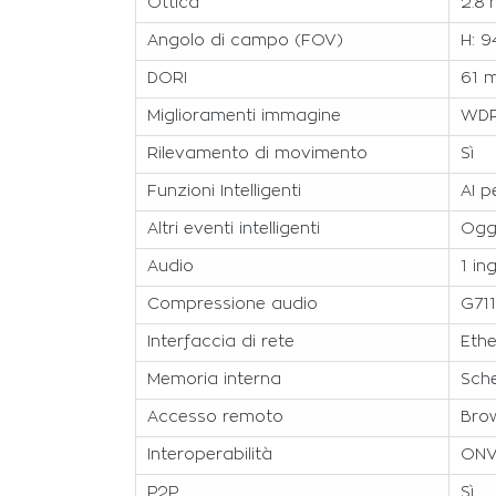
Ottica
2.8
Angolo di campo (FOV)
H: 9
DORI
61 m
Miglioramenti immagine
WDR,
Rilevamento di movimento
Sì
Funzioni Intelligenti
AI p
Altri eventi intelligenti
Ogg
Audio
1 in
Compressione audio
G711
Interfaccia di rete
Ethe
Memoria interna
Sch
Accesso remoto
Brow
Interoperabilità
ONV
P2P
Sì