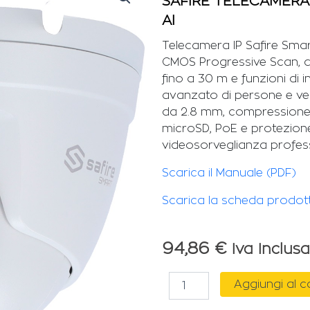
SAFIRE TELECAMERA
AI
Telecamera IP Safire Sma
CMOS Progressive Scan, do
fino a 30 m e funzioni di in
avanzato di persone e vei
da 2.8 mm, compressione 
microSD, PoE e protezione I
videosorveglianza professio
Scarica il Manuale (PDF)
Scarica la scheda prodot
94,86
€
Iva Inclusa
SAFIRE
Aggiungi al c
TELECAMERA
IP