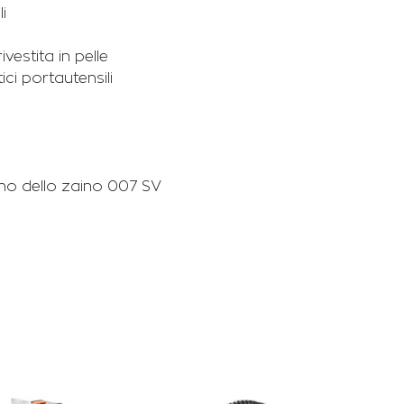
i
vestita in pelle
ci portautensili
erno dello zaino 007 SV