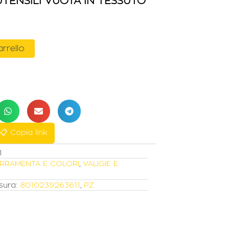
TENSILI VUOTA IN TESSUTO
a
arrello
📋 Copia link
1
RRAMENTA E COLORI
,
VALIGIE E
sura:
8010239263611
,
PZ