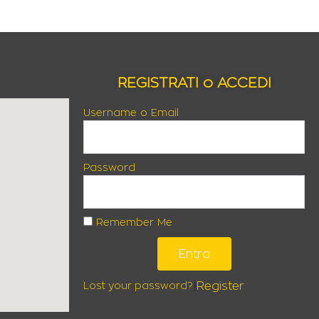
REGISTRATI o ACCEDI
Username o Email
Password
Remember Me
Entra
|
Register
Lost your password?