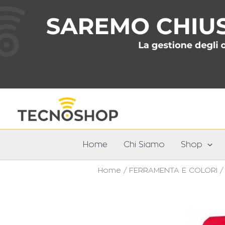
Vai
al
contenuto
Home
Chi Siamo
Shop
Home
/
FERRAMENTA E COLORI