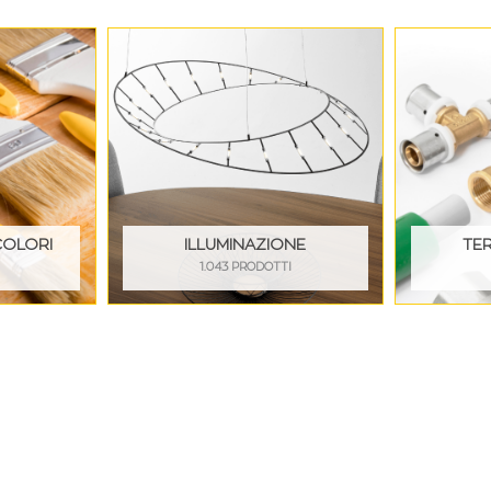
COLORI
ILLUMINAZIONE
TE
I
1.043 PRODOTTI