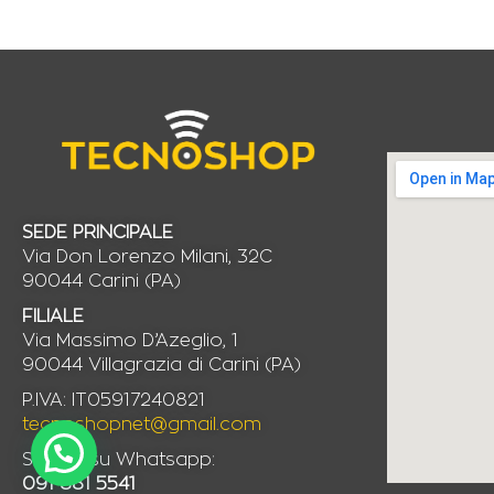
SEDE PRINCIPALE
Via Don Lorenzo Milani, 32C
90044 Carini (PA)
FILIALE
Via Massimo D’Azeglio, 1
90044 Villagrazia di Carini (PA)
P.IVA: IT05917240821
tecnoshopnet@gmail.com
Scrivici su Whatsapp:
091 881 5541