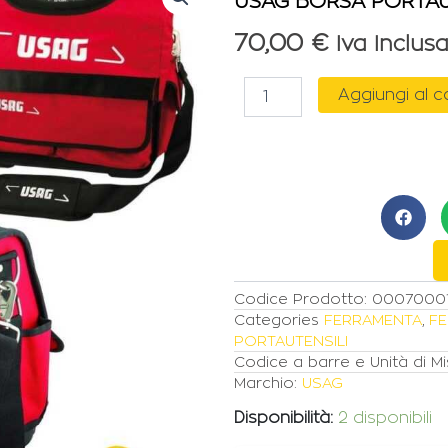
USAG BORSA PORTAU
70,00
€
Iva Inclus
USAG
Aggiungi al c
BORSA
PORTAUTENSILI
VUOTA
IN
TESSUTO
quantità
Codice Prodotto:
0007000
Categories
FERRAMENTA
,
FE
PORTAUTENSILI
Codice a barre e Unità di Mi
Marchio:
USAG
Disponibilità:
2 disponibili