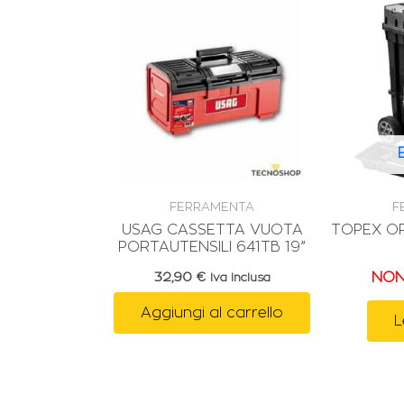
FERRAMENTA
F
USAG CASSETTA VUOTA
TOPEX OF
PORTAUTENSILI 641TB 19”
32,90
€
NON
Iva Inclusa
Aggiungi al carrello
L