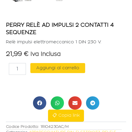
PERRY RELÈ AD IMPULSI 2 CONTATTI 4
SEQUENZE
Relè impulsi elettromeccanico 1 DIN 230 V.
21,99
€
Iva Inclusa
PERRY
Aggiungi al carrello
RELÈ
AD
IMPULSI
2
CONTATTI
4
SEQUENZE
quantità
📋 Copia link
Codice Prodotto:
1RI04230AC/M