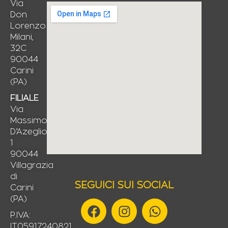
Via
Don
Lorenzo
Milani,
32C
90044
Carini
(PA)
FILIALE
Via
Massimo
D’Azeglio,
1
90044
Villagrazia
di
SEGUICI SUI SOCIAL
Carini
(PA)
F
I
W
a
n
h
P.IVA:
IT05917240821