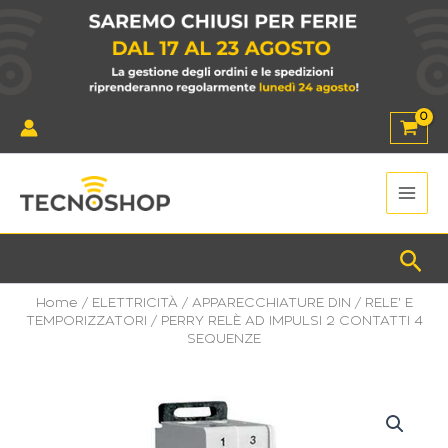
Vai
al
contenuto
Main
Men
Cer
Home
/
ELETTRICITÀ
/
APPARECCHIATURE DIN
/
RELE' E
TEMPORIZZATORI
/ PERRY RELÈ AD IMPULSI 2 CONTATTI 4
SEQUENZE