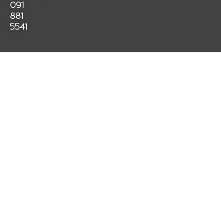
091
k
a
p
881
m
5541