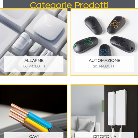
Categorie Prodotti
ALLARME
AUTOMAZIONE
138 PRODOTTI
215 PRODOTTI
CAVI
CITOFONIA