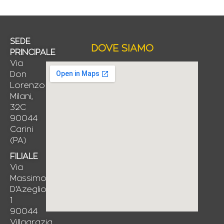
SEDE
DOVE SIAMO
PRINCIPALE
Via
Don
Lorenzo
Milani,
32C
90044
Carini
(PA)
FILIALE
Via
Massimo
D’Azeglio,
1
90044
Villagrazia