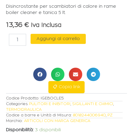
Disincrostante per scambiatori di calore in rame
boiler cleaner e tanica 5 lt.
13,36
€
Iva Inclusa
DISINCROSTANTE
Aggiungi al carrello
PER
SCAMBIATORI
DI
CALORE
IN
RAME
IN
TANICA
📋 Copia link
DA
5LT
Codice Prodotto:
IGEBOCLE5
quantità
Categories
PULITORI E INIBITORI
,
SIGILLANTI E CHIMICI
,
TERMOIDRAULICA
Codice a barre e Unità di Misura:
8018244006940
,
PZ
Marchio:
ARTICOLI CON MARCA GENERICA
Disponibilità:
3 disponibili