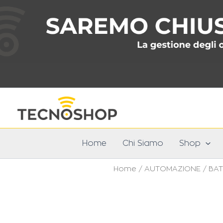
Vai
al
contenuto
Home
Chi Siamo
Shop
Home
/
AUTOMAZIONE
/
BAT