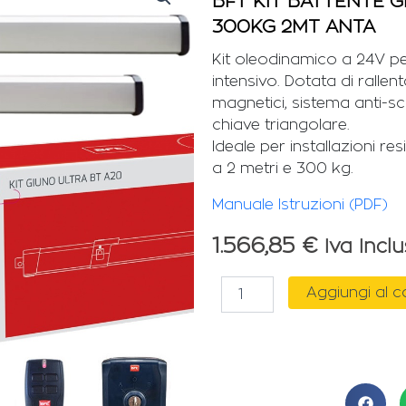
BFT KIT BATTENTE G
300KG 2MT ANTA
Kit oleodinamico a 24V pe
intensivo. Dotata di ralle
magnetici, sistema anti-
chiave triangolare.
Ideale per installazioni re
a 2 metri e 300 kg.
Manuale Istruzioni (PDF)
1.566,85
€
Iva Incl
BFT
Aggiungi al c
KIT
BATTENTE
GIUNO
ULTRA
BT
A20