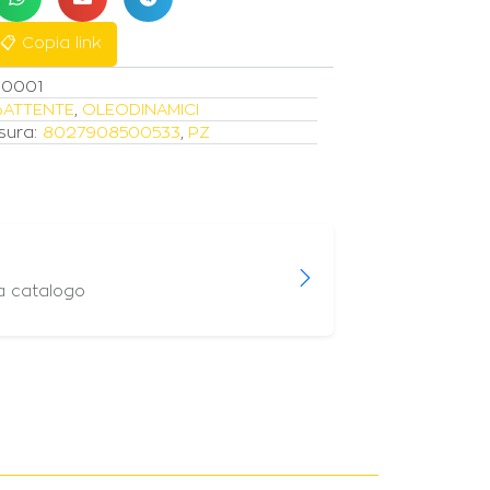
📋 Copia link
00001
BATTENTE
,
OLEODINAMICI
sura:
8027908500533
,
PZ
 a catalogo