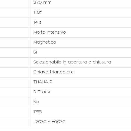
270 mm
110°
14 s
Molto intensivo
Magnetico
Sì
Selezionabile in apertura e chiusura
Chiave triangolare
THALIA P
D-Track
No
IP55
-20°C ~ +60°C