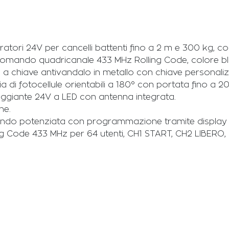
atori 24V per cancelli battenti fino a 2 m e 300 kg, co
omando quadricanale 433 MHz Rolling Code, colore bl
e a chiave antivandalo in metallo con chiave personaliz
 di fotocellule orientabili a 180° con portata fino a 2
giante 24V a LED con antenna integrata.
ne.
ndo potenziata con programmazione tramite display U-
ng Code 433 MHz per 64 utenti, CH1 START, CH2 LIBERO, i