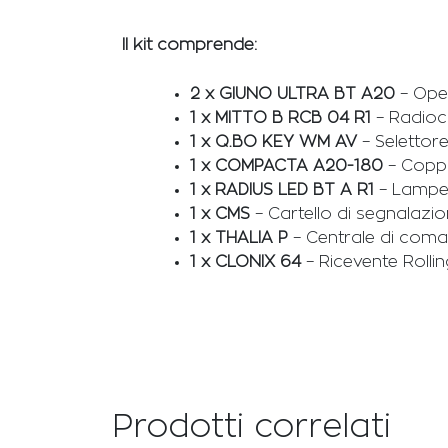
Il kit comprende:
2 x GIUNO ULTRA BT A20
– Oper
1 x MITTO B RCB 04 R1
– Radioc
1 x Q.BO KEY WM AV
– Selettor
1 x COMPACTA A20-180
– Coppia
1 x RADIUS LED BT A R1
– Lampeg
1 x CMS
– Cartello di segnalazio
1 x THALIA P
– Centrale di coma
1 x CLONIX 64
– Ricevente Rolli
Prodotti correlati