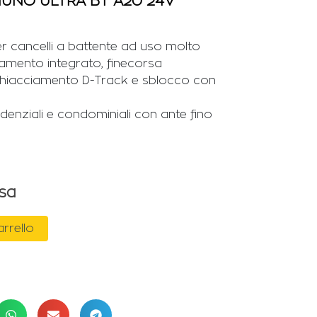
IUNO ULTRA BT A20 24V
r cancelli a battente ad uso molto
ntamento integrato, finecorsa
schiacciamento D-Track e sblocco con
sidenziali e condominiali con ante fino
usa
arrello