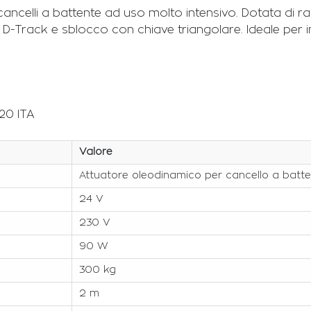
celli a battente ad uso molto intensivo. Dotata di ra
-Track e sblocco con chiave triangolare. Ideale per ins
20 ITA
Valore
Attuatore oleodinamico per cancello a batt
24 V
230 V
90 W
300 kg
2 m