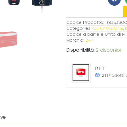
24V
300KG
2MT
ANTA
Codice Prodotto:
R935330
quantità
Categories
AUTOMAZIONE
,
Codice a barre e Unità di Mi
Marchio:
BFT
Disponibilità:
2 disponibili
BFT
21
Prodotti
ive