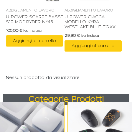
ABBIGLIAMENTO LAVORO
ABBIGLIAMENTO LAVORO
U-POWER SCARPE BASSE
U-POWER GIACCA
S1P MOD.RYDER N°45
MODELLO KYRA
WESTLAKE BLUE TG.XXL
105,00
€
Iva Inclusa
29,90
€
Iva Inclusa
Aggiungi al carrello
Aggiungi al carrello
Nessun prodotto da visualizzare.
Categorie Prodotti