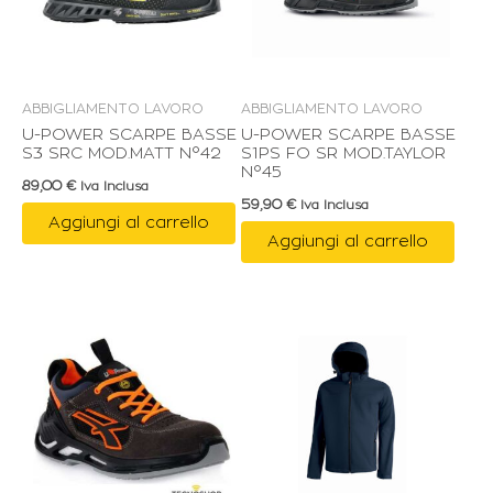
ABBIGLIAMENTO LAVORO
ABBIGLIAMENTO LAVORO
U-POWER SCARPE BASSE
U-POWER SCARPE BASSE
S3 SRC MOD.MATT N°42
S1PS FO SR MOD.TAYLOR
N°45
89,00
€
Iva Inclusa
59,90
€
Iva Inclusa
Aggiungi al carrello
Aggiungi al carrello