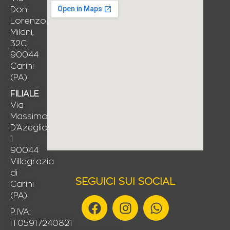
Don
Lorenzo
Milani,
32C
90044
Carini
(PA)
FILIALE
Via
Massimo
D’Azeglio,
1
90044
Villagrazia
di
SEGUICI SUI SOCIAL
Carini
(PA)
F
I
W
a
n
h
P.IVA:
IT05917240821
c
s
a