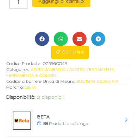
Aggiungi al carrello
SCARPE
0-
GRAVITY
LEGGERISSIME
IDROREPELLENTI
IN
MICROFIBRA
N°45
📋 Copia link
quantità
Codice Prodotto:
073560045
Categories
ABBIGLIAMENTO LAVORO
,
FERRAMENTA
,
FERRAMENTA E COLORI
Codice a barre e Unità di Misura:
8054809162393
,
NR
Marchio:
BETA
Disponibilità:
2 disponibili
BETA
88
Prodotti a catalogo