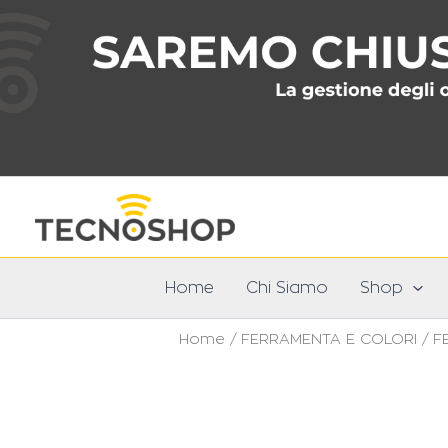
Vai
al
contenuto
Home
Chi Siamo
Shop
Home
/
FERRAMENTA E COLORI
/
F