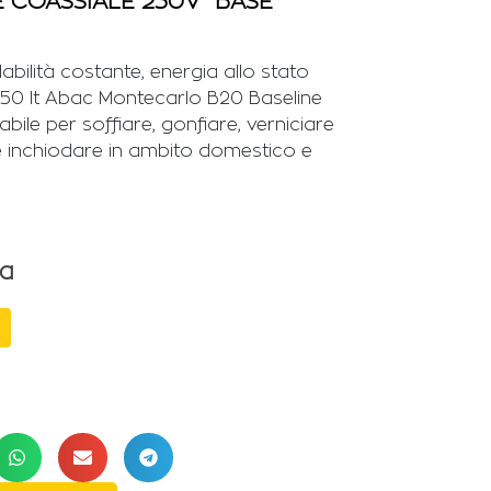
COASSIALE 230V “BASE
dabilità costante, energia allo stato
 50 lt Abac Montecarlo B20 Baseline
ile per soffiare, gonfiare, verniciare
e inchiodare in ambito domestico e
sa