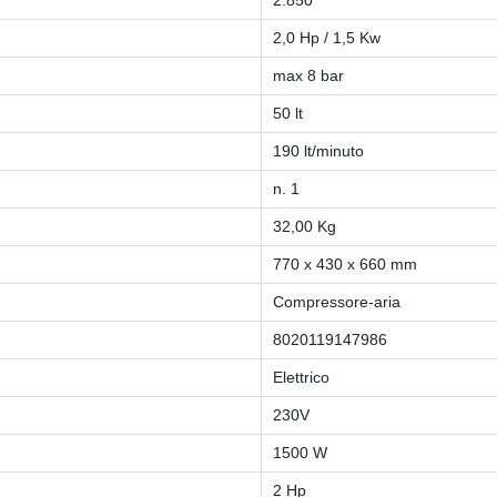
2.850
2,0 Hp / 1,5 Kw
max 8 bar
50 lt
190 lt/minuto
n. 1
32,00 Kg
770 x 430 x 660 mm
Compressore-aria
8020119147986
Elettrico
230V
1500 W
2 Hp