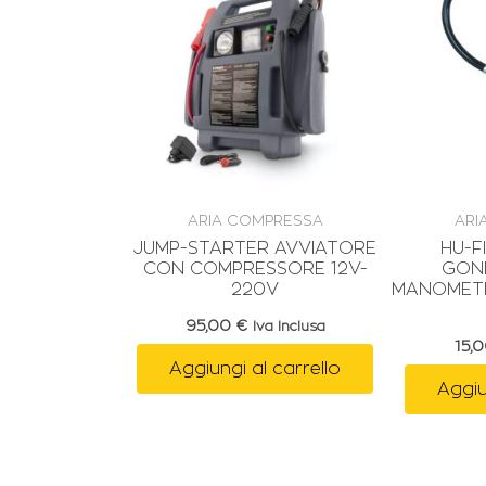
ARIA COMPRESSA
ARI
JUMP-STARTER AVVIATORE
HU-F
CON COMPRESSORE 12V-
GON
220V
MANOMETR
95,00
€
Iva Inclusa
15,
Aggiungi al carrello
Aggiu