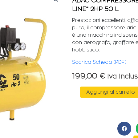
ABAC COMPRESSORE 
LINE” 2HP 50 L
Prestazioni eccellenti, affi
puro, il compressore aria
è una macchina indispensab
con aerografo, graffare 
hobbistico.
Scarica Scheda (PDF)
199,00
€
Iva Inclu
ABAC
Aggiungi al carrello
COMPRESSORE
COASSIALE
230V
"BASE
LINE"
2HP
50