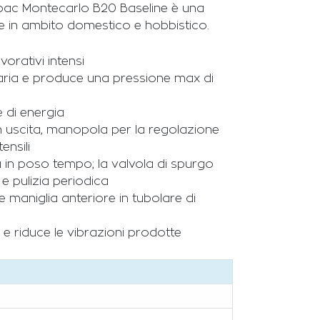
t Abac Montecarlo B20 Baseline è una
re in ambito domestico e hobbistico.
orativi intensi
 aria e produce una pressione max di
 di energia
in uscita, manopola per la regolazione
ensili
a in poso tempo; la valvola di spurgo
e pulizia periodica
maniglia anteriore in tubolare di
 e riduce le vibrazioni prodotte