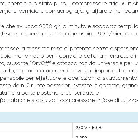
tante, energia allo stato puro, il compressore aria 50 l
onfiare, verniciare con aerografo, graffare e inchioda
le che sviluppa 2850 giri al minuto e sopporta tempi lav
isa e pistone in alluminio che aspira 190 lt/minuto di
antisce la massima resa di potenza senza dispersione
ppio manometro per il controllo dell’aria in entrata e 
a, pulsante “On/Off” e attacco rapido universale per ut
obusto, in grado di accumulare volumi importanti di ari
spensabile per effettuare le operazioni di svuotamento 
o da n. 2 ruote posteriori rivestite in gomma, grande 
ata nella parte posteriore del serbatoio
rzata che stabilizza il compressore in fase di utilizzo
230 V ~ 50 Hz