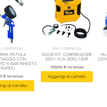
A COMPRESSA
ARIA COMPRESSA
IRMA PISTOLA
VIGOR KIT COMPRESSORE
HU
FIAGGIO CON
220V VCA-ZERO 1,5HP
230V
O 6 BAR INNESTO
109,00
€
Iva Inclusa
RAPIDO
00
€
Aggiungi al carrello
Iva Inclusa
ngi al carrello