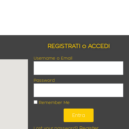
REGISTRATI o ACCEDI
Username o Email
Password
Remember Me
Entra
|
Register
Lost your password?