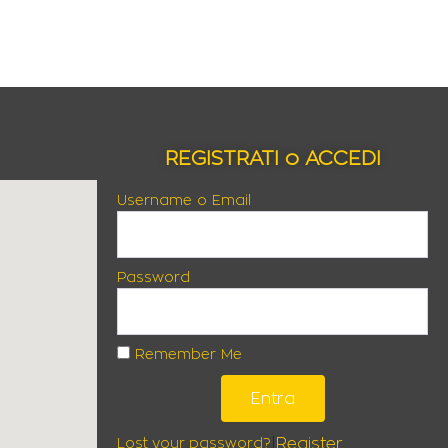
REGISTRATI o ACCEDI
Username o Email
Password
Remember Me
Entra
|
Register
Lost your password?