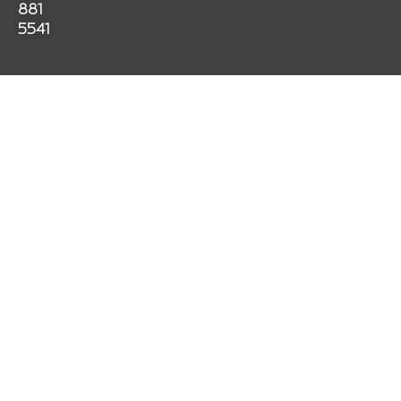
k
a
p
881
m
5541