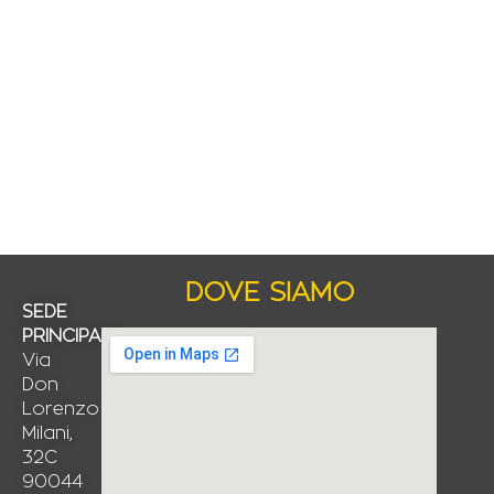
DOVE SIAMO
SEDE
PRINCIPALE
Via
Don
Lorenzo
Milani,
32C
90044