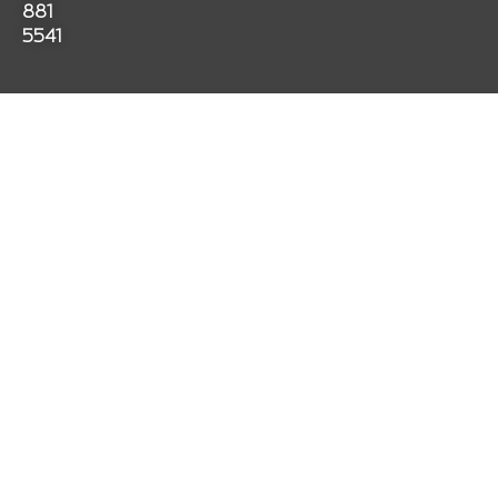
k
a
p
881
m
5541