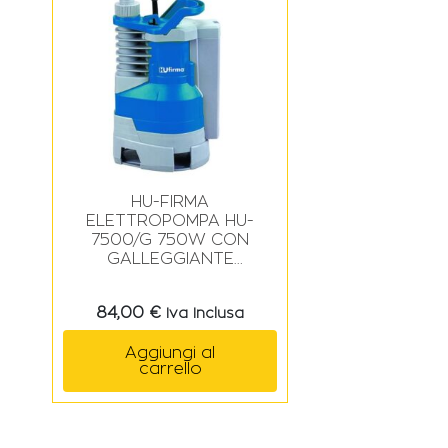
HU-FIRMA
ELETTROPOMPA HU-
7500/G 750W CON
GALLEGGIANTE
INTEGRATO ACQUE
CHIARE 1″
84,00
€
Iva Inclusa
Aggiungi al
carrello