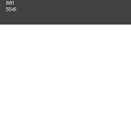
k
a
p
881
m
5541