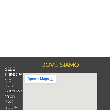
DOVE SIAMO
SEDE
PRINCIPALE
Via
Don
Lorenzo
Milani,
32C
90044