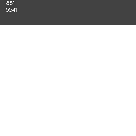
k
a
p
881
m
5541