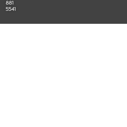
k
a
p
881
m
5541