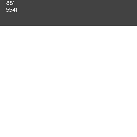
k
a
p
881
m
5541