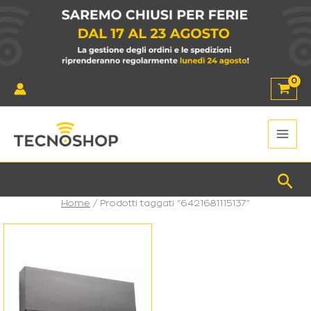
Vai
al
contenuto
Main
Men
Cer
Home
/ Prodotti taggati “6421681115137”