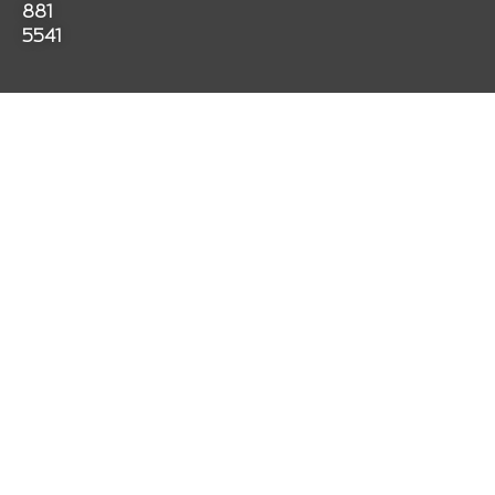
k
a
p
881
m
5541