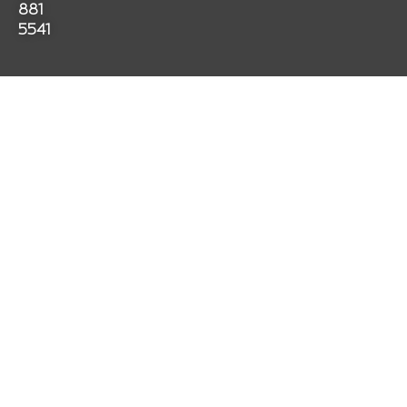
k
a
p
881
m
5541