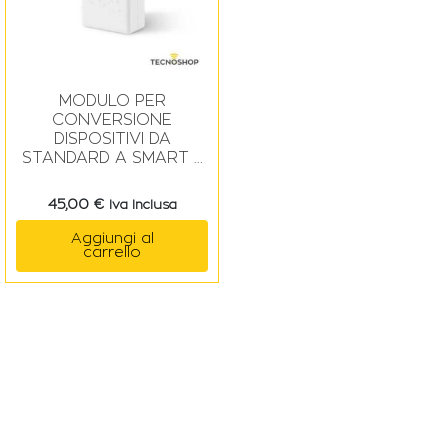
MODULO PER
CONVERSIONE
DISPOSITIVI DA
STANDARD A SMART –
YUBII HOME SMART
NICE
45,00
€
Iva Inclusa
Aggiungi al
carrello