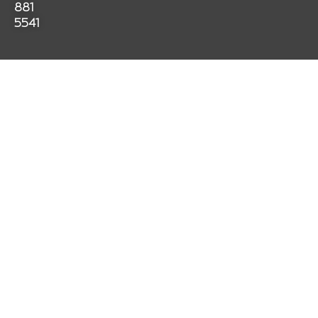
k
a
p
881
m
5541