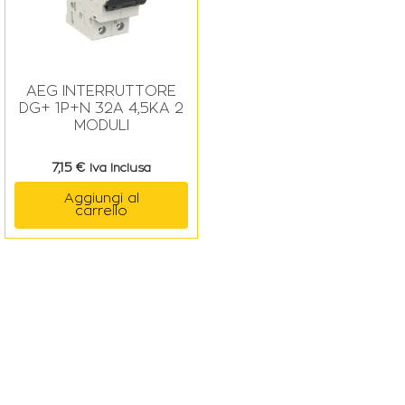
AEG INTERRUTTORE
DG+ 1P+N 32A 4,5KA 2
MODULI
7,15
€
Iva Inclusa
Aggiungi al
carrello