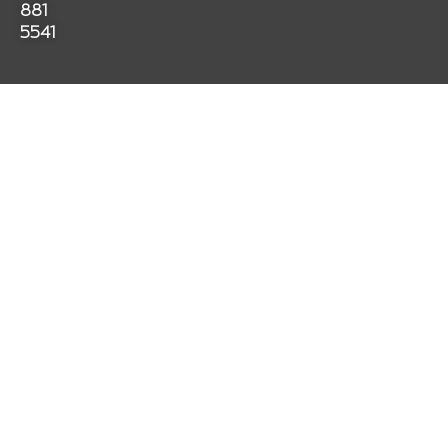
k
a
p
881
m
5541