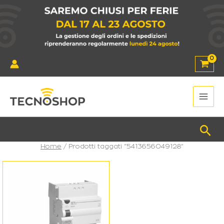
Vai
al
contenuto
Main
Men
Cer
Home
/ Prodotti taggati “5413656049128”