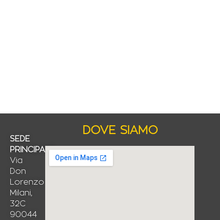
DOVE SIAMO
SEDE
PRINCIPALE
Via
Don
Lorenzo
Milani,
32C
90044