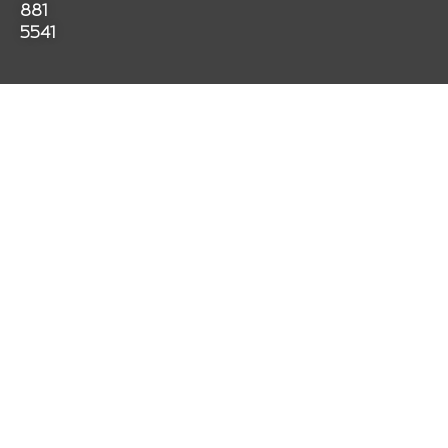
k
a
p
881
m
5541