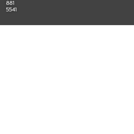
k
a
p
881
m
5541