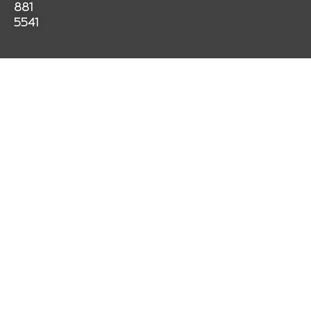
k
a
p
881
m
5541