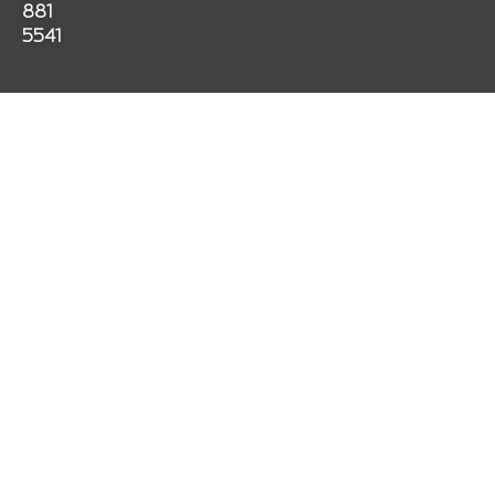
k
a
p
881
m
5541