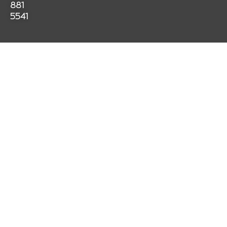
k
a
p
881
m
5541