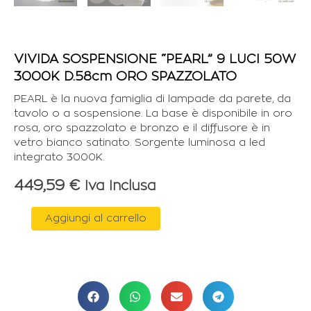
VIVIDA SOSPENSIONE “PEARL” 9 LUCI 50W
3000K D.58cm ORO SPAZZOLATO
PEARL è la nuova famiglia di lampade da parete, da
tavolo o a sospensione. La base è disponibile in oro
rosa, oro spazzolato e bronzo e il diffusore è in
vetro bianco satinato. Sorgente luminosa a led
integrato 3000K.
449,59
€
Iva Inclusa
VIVIDA
Aggiungi al carrello
SOSPENSIONE
"PEARL"
9
LUCI
50W
3000K
D.58cm