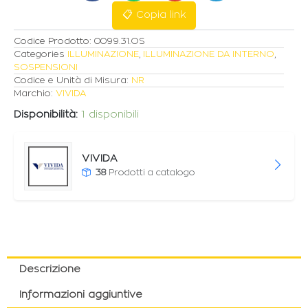
ORO
📋 Copia link
SPAZZOLATO
quantità
Codice Prodotto:
0099.31.OS
Categories
ILLUMINAZIONE
,
ILLUMINAZIONE DA INTERNO
,
SOSPENSIONI
Codice e Unità di Misura:
NR
Marchio:
VIVIDA
Disponibilità:
1 disponibili
VIVIDA
38
Prodotti a catalogo
Descrizione
Informazioni aggiuntive