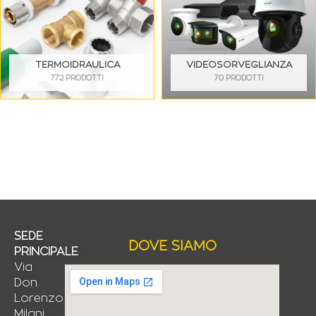
TERMOIDRAULICA
VIDEOSORVEGLIANZA
772 PRODOTTI
70 PRODOTTI
SEDE
DOVE SIAMO
PRINCIPALE
Via
Don
Lorenzo
Milani,