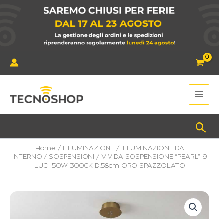
Vai
al
contenuto
Main
Men
Cer
Home
/
ILLUMINAZIONE
/
ILLUMINAZIONE DA
INTERNO
/
SOSPENSIONI
/ VIVIDA SOSPENSIONE “PEARL” 9
LUCI 50W 3000K D.58cm ORO SPAZZOLATO