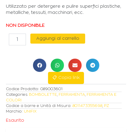
Utilizzato per detergere e pulire superfici plastiche,
metalliche, tessuti, macchinari, ecc..
NON DISPONIBILE
UNIFIX
Aggiungi al carrello
DETERGENTE
PER
CONDIZIONATORE
400ml
quantità
📋 Copia link
Codice Prodotto:
089003601
Categories
BOMBOLETTE
,
FERRAMENTA
,
FERRAMENTA E
COLORI
Codice a barre e Unità di Misura:
8011473355698
,
PZ
Marchio:
UNIFIX
Esaurito