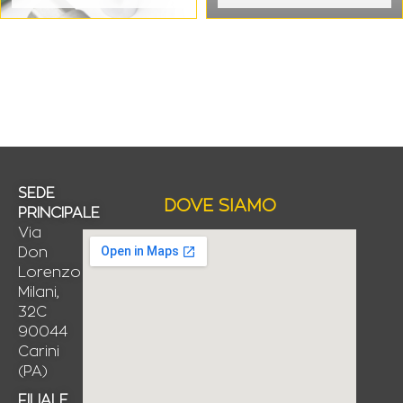
SEDE
DOVE SIAMO
PRINCIPALE
Via
Don
Lorenzo
Milani,
32C
90044
Carini
(PA)
FILIALE