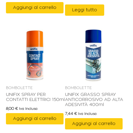
Aggiungi al carrello
Leggi tutto
BOMBOLETTE
BOMBOLETTE
UNIFIX SPRAY PER
UNIFIX GRASSO SPRAY
CONTATTI ELETTRICI 150ml
ANTICORROSIVO AD ALTA
ADESIVITÀ 400ml
8,00
€
Iva Inclusa
7,44
€
Iva Inclusa
Aggiungi al carrello
Aggiungi al carrello